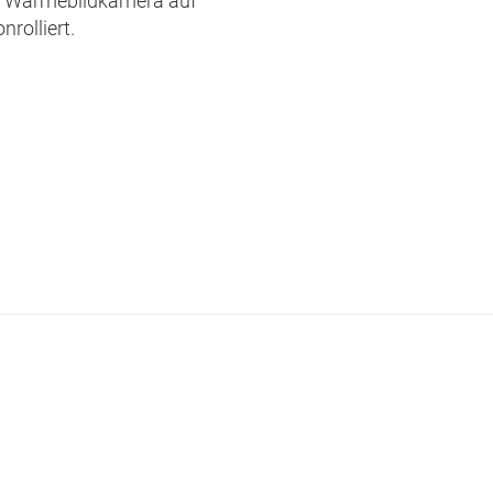
ls Wärmebildkamera auf
nrolliert.