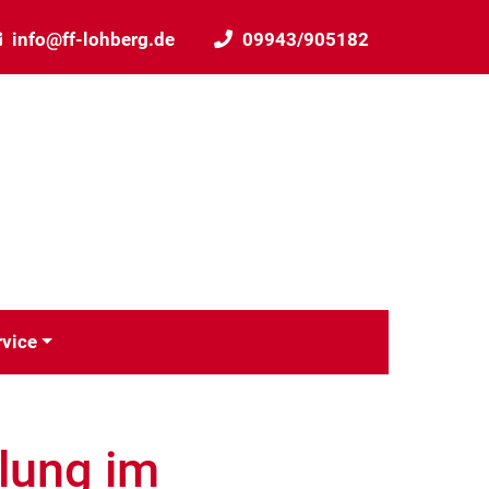
info@ff-lohberg.de
09943/905182
rvice
lung im