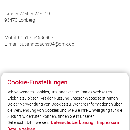
Langer Weiher Weg 19
93470 Lohberg
Mobil: 0151 / 54686907
E-mail: susannedachs94@gmx.de
Cookie-Einstellungen
Unser Leitsatz
Wir verwenden Cookies, um Ihnen ein optimales Webseiten-
Gott zur Ehr, dem nächsten zur Wehr
Erlebnis zu bieten. Mit der Nutzung unserer Webseite stimmen
Sie der Verwendung von Cookies zu. Weitere Informationen über
Unsere Freizeit für Ihre Sicherheit
die Verwendung von Cookies und wie Sie Ihre Einwilligung für die
Zukunft widerrufen können, finden Sie in unseren
Datenschutzerklärung
Impressum
Datenschutzhinweisen.
Social Media
Details zeigen