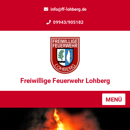
info@ff-lohberg.de
09943/905182
Freiwillige Feuerwehr Lohberg
MENÜ