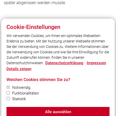
später abgerissen werden musste.
Cookie-Einstellungen
Unser Leitsatz
Wir verwenden Cookies, um Ihnen ein optimales Webseiten-
Gott zur Ehr, dem nächsten zur Wehr
Erlebnis zu bieten. Mit der Nutzung unserer Webseite stimmen
Sie der Verwendung von Cookies zu. Weitere Informationen über
Unsere Freizeit für Ihre Sicherheit
die Verwendung von Cookies und wie Sie Ihre Einwilligung für die
Zukunft widerrufen können, finden Sie in unseren
Datenschutzerklärung
Impressum
Datenschutzhinweisen.
Social Media
Details zeigen
Auch unterwegs immer auf dem Laufenden bleiben?
Welchen Cookies stimmen Sie zu?
Bleiben Sie mit uns in Kontakt und vernetzen Sie sich
Notwendig
mit uns!
Funktionalitäten
Statistik
Alle auswählen
© 2026 Freiwillige Feuerwehr Lohberg